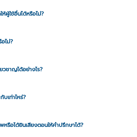
ู้ใช้อื่นได้หรือไม่?
ือไม่?
ี่ยวชาญได้อย่างไร?
กับเท่าไหร่?
พหรือได้ยินเสียงตอนให้คำปรึกษาได้?