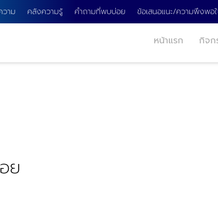
ความ
คลังความรู้
คำถามที่พบบ่อย
ข้อเสนอแนะ/ความพึงพอใ
หน้าแรก
กิจก
่อย