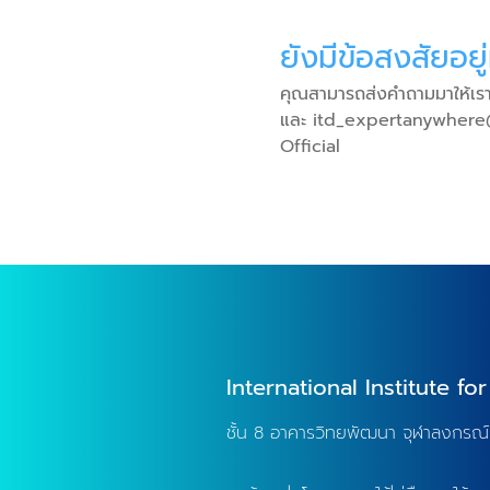
ยังมีข้อสงสัยอยู่
คุณสามารถส่งคำถามมาให้เร
และ
itd_expertanywhere@
Official
International Institute 
ชั้น 8 อาคารวิทยพัฒนา จุฬาลงกรณ